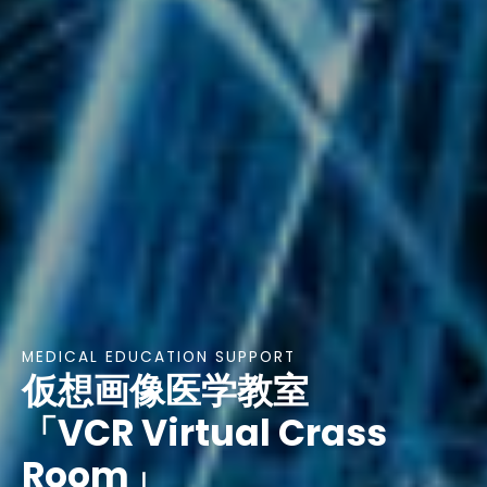
MEDICAL EDUCATION SUPPORT
仮想画像医学教室
「VCR Virtual Crass
Room」